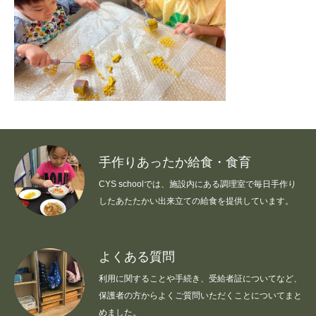
LOCATION
教室一覧
MESSAGE
私たちの想い
BLOG
日々の様子
VOICE
保護者さまの評価
INFORMATION
ご利用案内
手作りあったか給食・食育
CYS schoolでは、施設内にある調理室で毎日手作り
CONTACT
見学・お問い合せ
したあたたかい出来立ての給食を提供しています。
instagram
よくある質問
運営法人
公表
プライバシーポリシー
採用情報
利用に関することや手続き、受給者証についてなど、
保護者の方からよくご質問いただくことについてまと
めました。