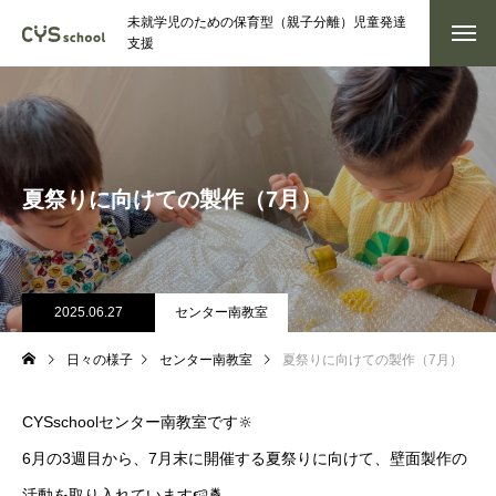
未就学児のための保育型（親子分離）児童発達
支援
夏祭りに向けての製作（7月）
2025.06.27
センター南教室
日々の様子
センター南教室
夏祭りに向けての製作（7月）
CYSschoolセンター南教室です🔆
6月の3週目から、7月末に開催する夏祭りに向けて、壁面製作の
活動を取り入れています🍉🍍