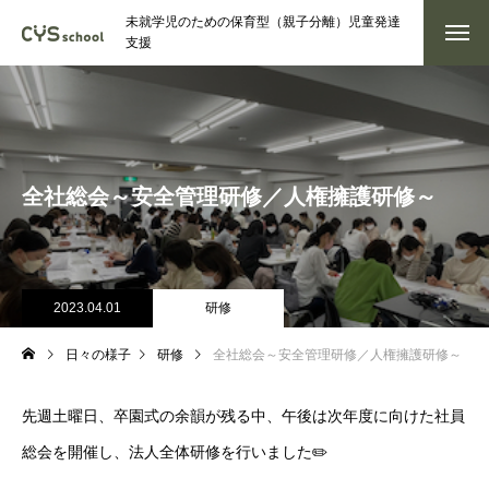
未就学児のための保育型（親子分離）児童発達
支援
全社総会～安全管理研修／人権擁護研修～
2023.04.01
研修
日々の様子
研修
全社総会～安全管理研修／人権擁護研修～
先週土曜日、卒園式の余韻が残る中、午後は次年度に向けた社員
総会を開催し、法人全体研修を行いました✏️