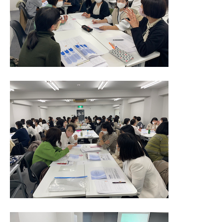
ABOUT
CYS schoolについて
LOCATION
教室一覧
MESSAGE
私たちの想い
BLOG
日々の様子
VOICE
保護者さまの評価
INFORMATION
ご利用案内
CONTACT
見学・お問い合せ
instagram
運営法人
公表
プライバシーポリシー
採用情報